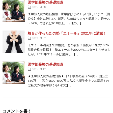
医学部受験の基礎知識
2025.04.08
医学部入試の最新情報 医学部はどのくらい難しいか？ 【国
公立】非常に難しい。最近、弘前はちょっと簡単？ 共通テス
ト82%、できれば85%以上。 →他の[…]
駿台が作った幻の塾「エミール」2021年に消滅！
2023.09.07
【エミール消滅までの概要】 あの駿台予備校が「東大100%
現役合格を目指す」塾エミールを2000年にスタートさせまし
たが、2021年エミールは消滅し、[…]
医学部受験の基礎知識
2025.09.17
★医学部入試の基礎知識★ 【1】学費の差（6年間） 国公立
350万 私立1800-4500万 →私立も奨学金をフル活用すれ
ば私大の理系学部くらいにな[…]
コメントを書く