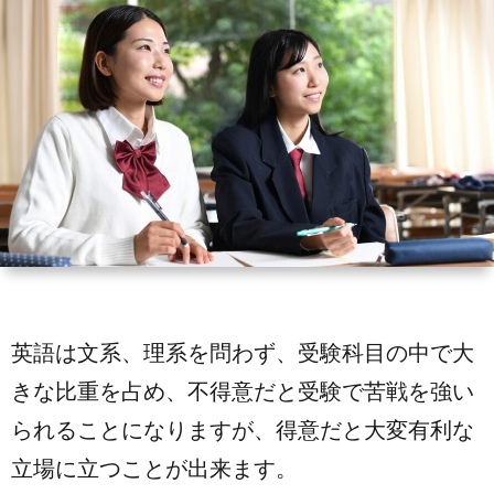
情
い
ラ
報
合
イ
わ
バ
せ
シ
ー
ポ
英語は文系、理系を問わず、受験科目の中で大
リ
きな比重を占め、不得意だと受験で苦戦を強い
られることになりますが、得意だと大変有利な
シ
立場に立つことが出来ます。
ー