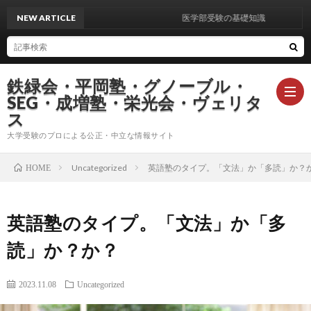
NEW ARTICLE
医学部受験の基礎知識
鉄緑会・平岡塾・グノーブル・
SEG・成増塾・栄光会・ヴェリタ
ス
大学受験のプロによる公正・中立な情報サイト
ト
Uncategorized
英語塾のタイプ。「文法」か「多読」か？
HOME
ッ
運
英語塾のタイプ。「文法」か「多
プ
営
お
読」か？か？
者
問
プ
2023.11.08
Uncategorized