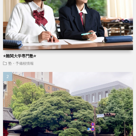
⭐️難関大学専門塾⭐️
塾・予備校情報