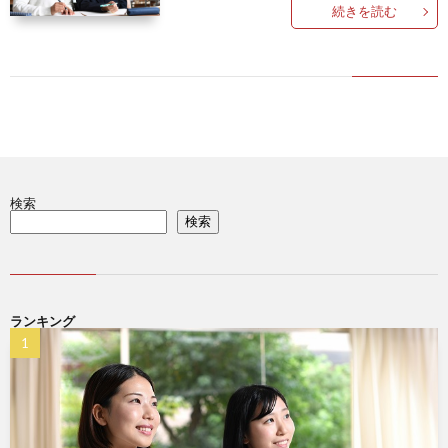
情
い
続きを読む
ラ
報
合
イ
わ
バ
せ
シ
検索
検索
ー
ポ
ランキング
リ
シ
ー