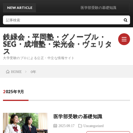
NEW ARTICLE
医学部受験の基礎知識
鉄緑会・平岡塾・グノーブル・
SEG・成増塾・栄光会・ヴェリタ
ス
大学受験のプロによる公正・中立な情報サイト
ト
0年
HOME
ッ
運
2025年9月
プ
営
お
医学部受験の基礎知識
者
問
プ
2025.09.17
Uncategorized